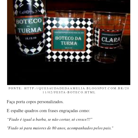
FONTE:
HTTP://QUESAUDADEDAAMELIA.BLOGSPOT.COM.BR/20
11/02/FESTA-BOTECO.HTML
Faça porta copos personalizados.
E espalhe quadros com frases engraçadas como:
“Fiado é igual a barba, se não cortar, só cresce!!!”
"Fiado só para maiores de 80 anos, acompanhados pelos pais."