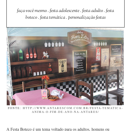
faça você mesmo
.
festa adolescente
.
festa adulto
.
festa
boteco
.
festa temática
.
personalização festas
FONTE:
HTTP://WWW.ANTARESCOM.COM.BR/FESTA-TEMATICA-
ANIMA-O-FIM-DE-ANO-NA-ANTARES/
A Festa Boteco é um tema voltado para os adultos, homens ou