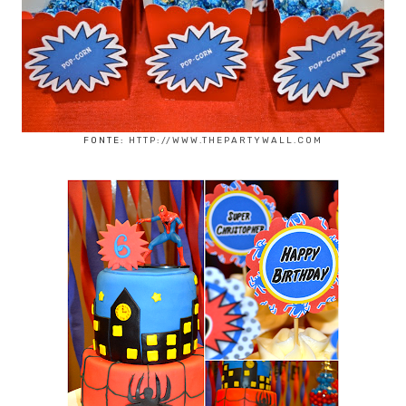
FONTE:
HTTP://WWW.THEPARTYWALL.COM