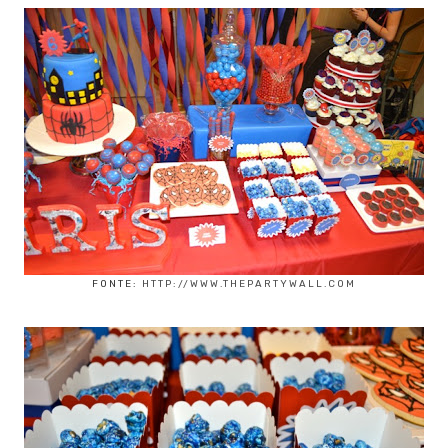
FONTE:
HTTP://WWW.THEPARTYWALL.COM