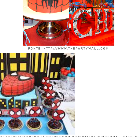
FONTE:
HTTP://WWW.THEPARTYWALL.COM