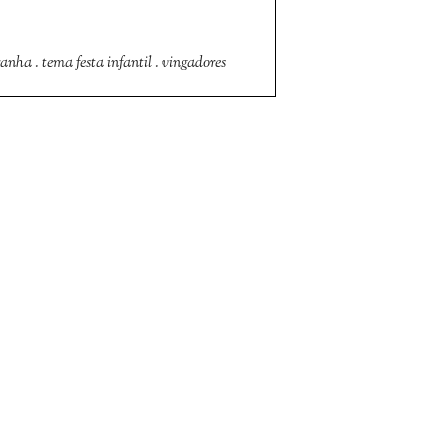
ranha
.
tema festa infantil
.
vingadores