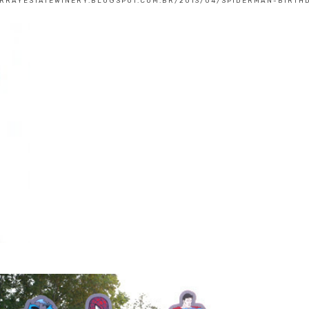
URRAYESTATEWINERY.BLOGSPOT.COM.BR/2013/04/SPIDERMAN-BIRTH