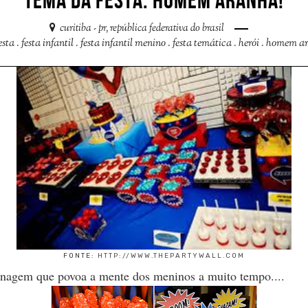
TEMA DA FESTA: HOMEM ARANHA!
curitiba - pr, república federativa do brasil
esta
.
festa infantil
.
festa infantil menino
.
festa temática
.
herói
.
homem a
FONTE:
HTTP://WWW.THEPARTYWALL.COM
gem que povoa a mente dos meninos a muito tempo....