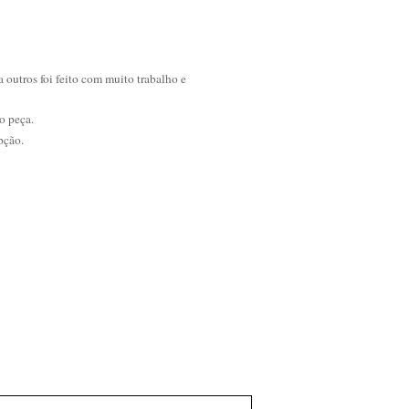
a outros foi feito com muito trabalho e
o peça.
pção.