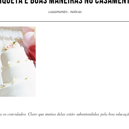
IQUETA E BOAS MANEIRAS NO CASAMEN
casamento
.
noivas
ra os convidados. Claro que muitas delas estão subentendidas pela boa educaç