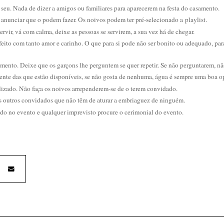
 seu. Nada de dizer a amigos ou familiares para aparecerem na festa do casamento.
 anunciar que o podem fazer. Os noivos podem ter pré-selecionado a
playlist
.
servir, vá com calma, deixe as pessoas se servirem, a sua vez há de chegar.
oi feito com tanto amor e carinho. O que para si pode não ser bonito ou adequado, par
amento. Deixe que os garçons lhe perguntem se quer repetir. Se não perguntarem, nã
ente das que estão disponíveis, se não gosta de nenhuma, água é sempre uma boa o
oolizado. Não faça os noivos arrependerem-se de o terem convidado.
s outros convidados que não têm de aturar a embriaguez de ninguém.
ndo no evento e qualquer imprevisto procure o cerimonial do evento.