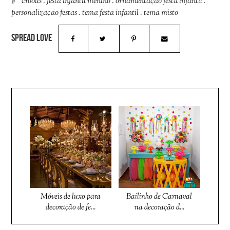
croods
.
festa infantil menino
.
ornamentação festa infantil
.
personalização festas
.
tema festa infantil
.
tema misto
Móveis de luxo para
Bailinho de Carnaval
decoração de fe...
na decoração d...