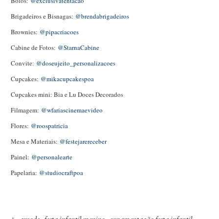
Bolos:
@exclusivatentacao
Brigadeiros e Bisnagas:
@brendabrigadeiros
Brownies:
@pipacriacoes
Cabine de Fotos:
@StarnaCabine
Convite:
@doseujeito_personalizacoes
Cupcakes:
@mikacupcakespoa
Cupcakes mini: Bia e Lu Doces Decorados
Filmagem:
@wfariascinemaevideo
Flores:
@roospatricia
Mesa e Materiais:
@festejarereceber
Painel:
@personalearte
Papelaria:
@studiocraftpoa