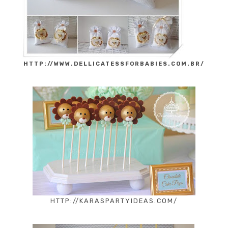
HTTP://WWW.DELLICATESSFORBABIES.COM.BR/
HTTP://KARASPARTYIDEAS.COM/