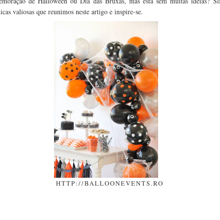
oração de Halloween ou Dia das Bruxas, mas está sem muitas ideias? Silhu
cas valiosas que reunimos neste artigo e inspire-se.
HTTP://BALLOONEVENTS.RO