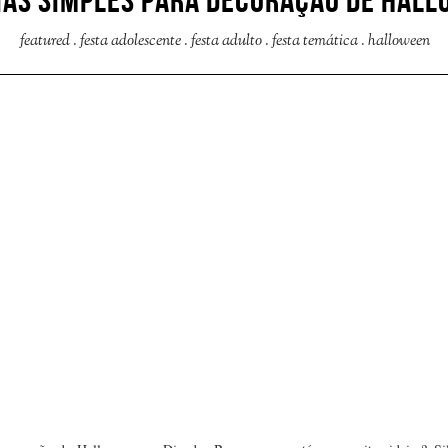
EIAS SIMPLES PARA DECORAÇÃO DE HALL
featured
.
festa adolescente
.
festa adulto
.
festa temática
.
halloween