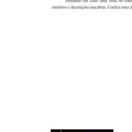
Pensando em fazer uma festa ou comem
sombrios e decorações macabras. Confira estas di