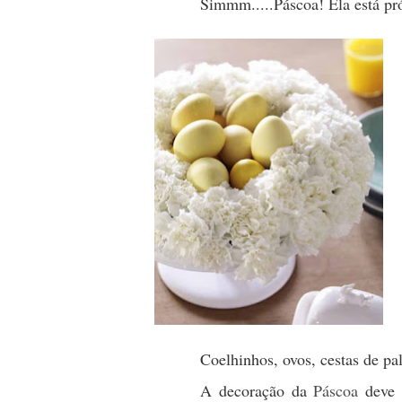
Simmm.....Páscoa! Ela está pró
Coelhinhos, ovos, cestas de pa
A decoração da
Páscoa
deve p