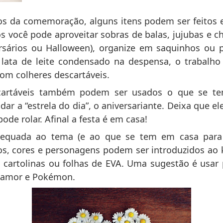
stos da comemoração, alguns itens podem ser feit
os você pode aproveitar sobras de balas, jujubas e 
rsários ou Halloween), organize em saquinhos ou p
ata de leite condensado na despensa, o trabalho 
 com colheres descartáveis.
scartáveis também podem ser usados o que se te
adar a “estrela do dia”, o aniversariante. Deixa que 
ode rolar. Afinal a festa é em casa!
equada ao tema (e ao que se tem em casa para faz
, cores e personagens podem ser introduzidos ao k
artolinas ou folhas de EVA. Uma sugestão é usar 
e amor e Pokémon.