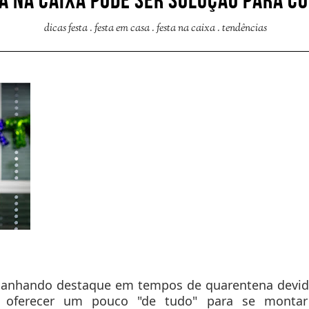
A NA CAIXA PODE SER SOLUÇÃO PARA 
dicas festa
.
festa em casa
.
festa na caixa
.
tendências
 ganhando destaque em tempos de quarentena devid
r oferecer um pouco "de tudo" para se mont